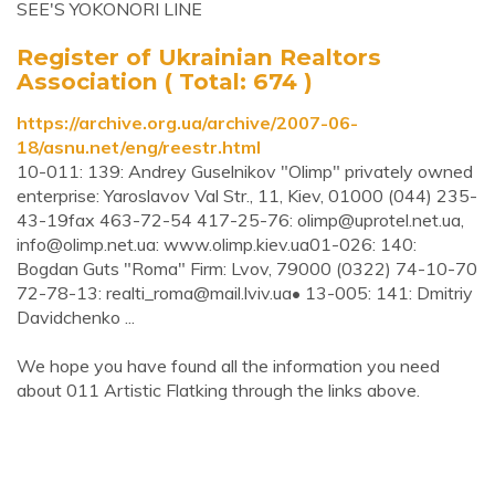
SEE'S YOKONORI LINE
Register of Ukrainian Realtors
Association ( Total: 674 )
https://archive.org.ua/archive/2007-06-
18/asnu.net/eng/reestr.html
10-011: 139: Andrey Guselnikov "Olimp" privately owned
enterprise: Yaroslavov Val Str., 11, Kiev, 01000 (044) 235-
43-19fax 463-72-54 417-25-76:
olimp@uprotel.net.ua
,
info@olimp.net.ua
: www.olimp.kiev.ua01-026: 140:
Bogdan Guts "Roma" Firm: Lvov, 79000 (0322) 74-10-70
72-78-13:
realti_roma@mail.lviv.ua
• 13-005: 141: Dmitriy
Davidchenko ...
We hope you have found all the information you need
about 011 Artistic Flatking through the links above.