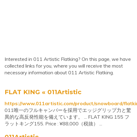
Interested in 011 Artistic Flatking? On this page, we have
collected links for you, where you will receive the most
necessary information about 011 Artistic Flatking.
FLAT KING « 011Artistic
https://www.011artistic.com/product/snowboard/flatk
011唯一のフルキャンバーを採用でエッジグリップ力と驚
異的な高反発性能を備えています。 ... FLAT KING 155 フ
ラットキング155. Price : ¥88,000（税抜） ...
011Artistic