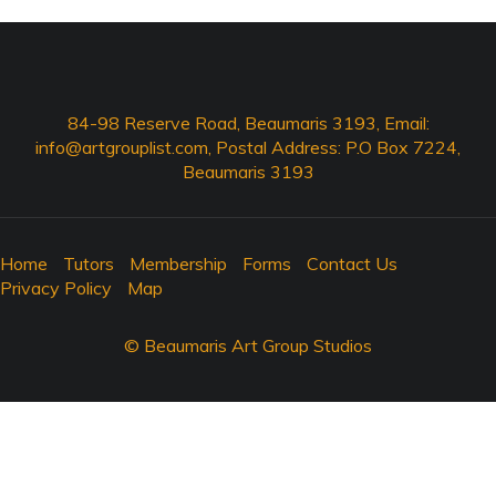
84-98 Reserve Road, Beaumaris 3193, Email:
info@artgrouplist.com
, Postal Address: P.O Box 7224,
Beaumaris 3193
Home
Tutors
Membership
Forms
Contact Us
Privacy Policy
Map
© Beaumaris Art Group Studios