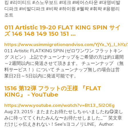
킹 #리미티드 #스노우보드 #데크 #베어스타운 #대명비발
디파크 #비발디파크 #비팍 #하이원 #웰팍 #휘팍 #용평리
조트
011 Artistic 19-20 FLAT KING SPIN サイ
ズ 146 148 149 150 151 ...
https://www.usimmigrationandvisa.com/YjYx_Yj_l_hY
011 Artistic FLATKING SPIN (ゼロワンワン フラットキン
グ スピン） 上記でチューンナップをご希望の方は約1週間
～2週間以内に発送させて頂きます。 チューンナップ （無
料サービス！）について チューンナップ無しの場合は営
業日2日～5日以内に発送可能です。
1516 第12弾 フラットの王様 『FLAT
KING』 - YouTube
https://www.youtube.com/watch?v=Bt13_5l2OEg
Aug 23, 2015 · またまたお待たせしちゃいましたね😋楽し
みに待っててくれたみんな〜お待たせしました_￣ 笑文章
だけじゃ伝えきれない！See'sヨコノリLINE。Author: