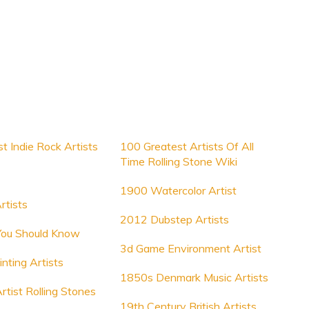
t Indie Rock Artists
100 Greatest Artists Of All
Time Rolling Stone Wiki
1900 Watercolor Artist
rtists
2012 Dubstep Artists
You Should Know
3d Game Environment Artist
nting Artists
1850s Denmark Music Artists
rtist Rolling Stones
19th Century British Artists