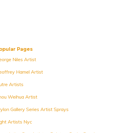
opular Pages
eorge Niles Artist
eoffrey Hamel Artist
utre Artists
hou Weihua Artist
ylon Gallery Series Artist Sprays
ight Artists Nyc