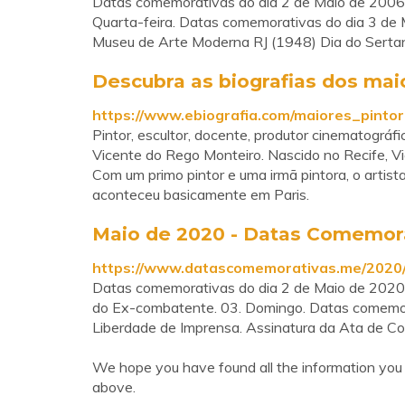
Datas comemorativas do dia 2 de Maio de 2006:
Quarta-feira. Datas comemorativas do dia 3 de 
Museu de Arte Moderna RJ (1948) Dia do Sertane
Descubra as biografias dos maior
https://www.ebiografia.com/maiores_pintor
Pintor, escultor, docente, produtor cinematográfi
Vicente do Rego Monteiro. Nascido no Recife, Vi
Com um primo pintor e uma irmã pintora, o artis
aconteceu basicamente em Paris.
Maio de 2020 - Datas Comemor
https://www.datascomemorativas.me/2020
Datas comemorativas do dia 2 de Maio de 2020: 
do Ex-combatente. 03. Domingo. Datas comemora
Liberdade de Imprensa. Assinatura da Ata de C
We hope you have found all the information you 
above.