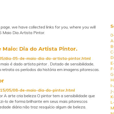
S
 page, we have collected links for you, where you will
 Maio Dia Artista Pintor.
0
A
B
 Maio: Dia do Artista Pintor.
C
D
05/dia-05-de-maio-dia-do-artista-pintor.html
E
 maio é dado artista pintor . Dotado de sensibilidade,
F
a retrata os períodos da história em imagens pitorescas.
G
or
H
I-
15/05/08-de-maio-dia-do-pintor.html
J-
r A arte cria beleza O pintor tem a sensibilidade que
K
zi-lo de forma brilhante em seus mais pitorescos
L-
dade diária não traz resquício algum de beleza.
M
N