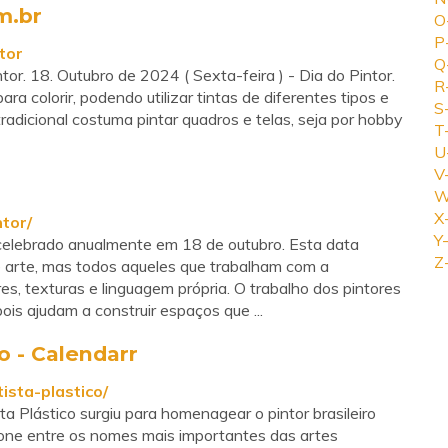
m.br
O
P
tor
Q
tor. 18. Outubro de 2024 ( Sexta-feira ) - Dia do Pintor.
R
ra colorir, podendo utilizar tintas de diferentes tipos e
S
tradicional costuma pintar quadros e telas, seja por hobby
T
U
V
W
X
tor/
Y-
 celebrado anualmente em 18 de outubro. Esta data
Z
 arte, mas todos aqueles que trabalham com a
es, texturas e linguagem própria. O trabalho dos pintores
pois ajudam a construir espaços que ...
o - Calendarr
ista-plastico/
ta Plástico surgiu para homenagear o pintor brasileiro
cone entre os nomes mais importantes das artes