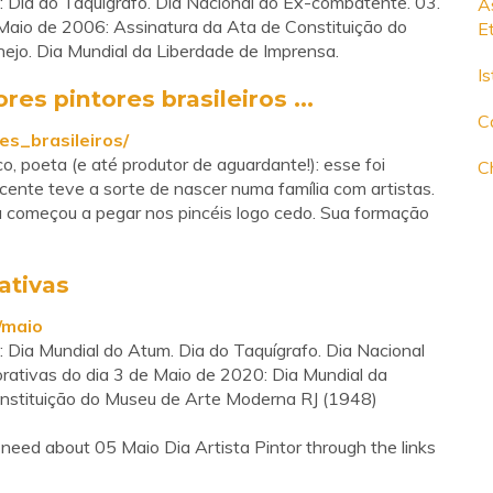
 Dia do Taquígrafo. Dia Nacional do Ex-combatente. 03.
A
Maio de 2006: Assinatura da Ata de Constituição do
E
jo. Dia Mundial da Liberdade de Imprensa.
Is
es pintores brasileiros ...
Ca
es_brasileiros/
co, poeta (e até produtor de aguardante!): esse foi
C
cente teve a sorte de nascer numa família com artistas.
ta começou a pegar nos pincéis logo cedo. Sua formação
ativas
/maio
Dia Mundial do Atum. Dia do Taquígrafo. Dia Nacional
tivas do dia 3 de Maio de 2020: Dia Mundial da
onstituição do Museu de Arte Moderna RJ (1948)
need about 05 Maio Dia Artista Pintor through the links