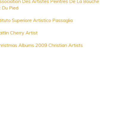
ssociation Des Artistes Peintres De La Bouche
t Du Pied
tituto Superiore Artistico Passaglia
itlin Cherry Artist
hristmas Albums 2009 Christian Artists