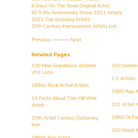
6 Days On The Road Original Artist
92.5 Xtu Anniversary Show 2021 Artists
2021 Top Grossing Artists
20th Century Impressionist Artists List
Previous
--------
Next
Related Pages
100 Mas Grandiosos Artistas
100 Greates
Vh1 Lista
1 2 Artists
1990s Rock N Roll Artists
1980 Rap A
10 Facts About Tom Hill Wire
101 Artist 
Artist
1960 Oil Pai
20th Artist Century Dictionary
Irish
100 Great A
1960s Pop Artist