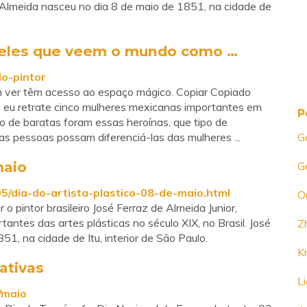
de Almeida nasceu no dia 8 de maio de 1851, na cidade de
ueles que veem o mundo como …
o-pintor
m ver têm acesso ao espaço mágico. Copiar Copiado
 eu retrate cinco mulheres mexicanas importantes em
P
po de baratas foram essas heroínas, que tipo de
, as pessoas possam diferenciá-las das mulheres ...
G
maio
G
/dia-do-artista-plastico-08-de-maio.html
O
o pintor brasileiro José Ferraz de Almeida Junior,
ntes das artes plásticas no século XIX, no Brasil. José
Z
1, na cidade de Itu, interior de São Paulo.
Kr
ativas
L
/maio