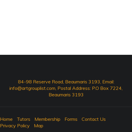
84-98 Reserve Road, Beaumaris 3193, Email:
info@artgrouplist.com
, Postal Address: P.O Box 7224,
Beaumaris 3193
Home
Tutors
Membership
Forms
Contact Us
Privacy Policy
Map