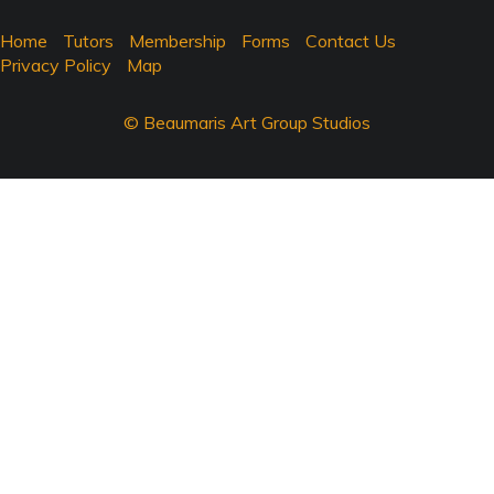
Home
Tutors
Membership
Forms
Contact Us
Privacy Policy
Map
© Beaumaris Art Group Studios