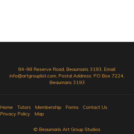
84-98 Reserve Road, Beaumaris 3193, Email:
info@artgrouplist.com
, Postal Address: P.O Box 7224,
Beaumaris 3193
Home
Tutors
Membership
Forms
Contact Us
Privacy Policy
Map
© Beaumaris Art Group Studios