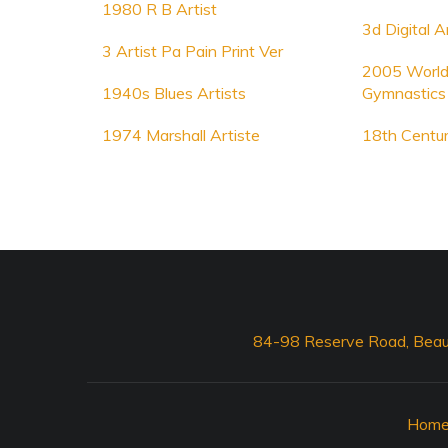
1980 R B Artist
3d Digital A
3 Artist Pa Pain Print Ver
2005 World 
1940s Blues Artists
Gymnastics
1974 Marshall Artiste
18th Centur
84-98 Reserve Road, Beau
Hom