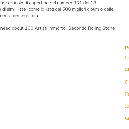
come articolo di copertina nel numero 931 del 18
 simili liste (come la lista dei 500 migliori album o delle
ensilmente in una ...
 need about 100 Artisti Immortali Secondo Rolling Stone
P
L
M
D
Fs
X
G