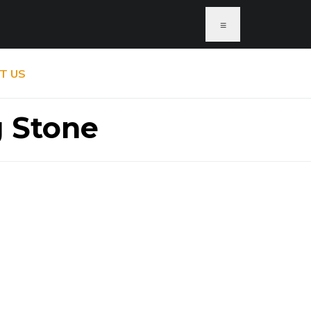
≡
T US
g Stone