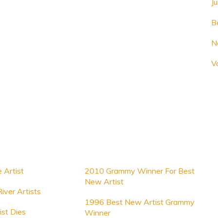
J
B
N
V
 Artist
2010 Grammy Winner For Best
New Artist
iver Artists
1996 Best New Artist Grammy
st Dies
Winner