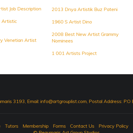
rtist Job Description
2013 Dnya Artistik Buz Pateni
Artistic
1960 S Artist Dino
2008 Best New Artist Grammy
y Venetian Artist
Nominees
1 001 Artists Project
maris 3193, Email:
info@artgrouplist.com
, Postal Address: P.
e
Tutors
Membership
Forms
Contact Us
Privacy Policy
© Beaumaris Art Group Studios