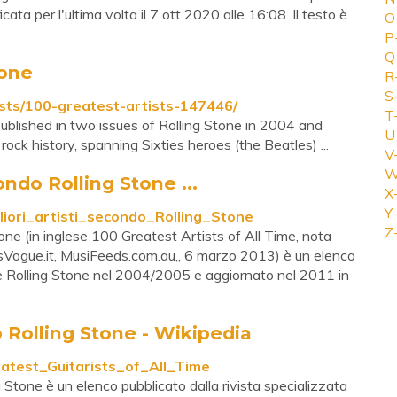
ta per l'ultima volta il 7 ott 2020 alle 16:08. Il testo è
O
P
Q
tone
R
S
ists/100-greatest-artists-147446/
T
 published in two issues of Rolling Stone in 2004 and
U
ock history, spanning Sixties heroes (the Beatles) ...
V
W
ondo Rolling Stone ...
X
Y-
gliori_artisti_secondo_Rolling_Stone
Z
Stone (in inglese 100 Greatest Artists of All Time, nota
ogue.it, MusiFeeds.com.au,, 6 marzo 2013) è un elenco
nse Rolling Stone nel 2004/2005 e aggiornato nel 2011 in
do Rolling Stone - Wikipedia
eatest_Guitarists_of_All_Time
ng Stone è un elenco pubblicato dalla rivista specializzata