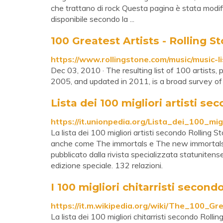
che trattano di rock Questa pagina è stata modifica
disponibile secondo la ...
100 Greatest Artists - Rolling S
https://www.rollingstone.com/music/music-l
Dec 03, 2010 · The resulting list of 100 artists,
2005, and updated in 2011, is a broad survey of r
Lista dei 100 migliori artisti sec
https://it.unionpedia.org/Lista_dei_100_mi
La lista dei 100 migliori artisti secondo Rolling 
anche come The immortals e The new immortalsV
pubblicato dalla rivista specializzata statunite
edizione speciale. 132 relazioni.
I 100 migliori chitarristi secon
https://it.m.wikipedia.org/wiki/The_100_Gr
La lista dei 100 migliori chitarristi secondo Rolli