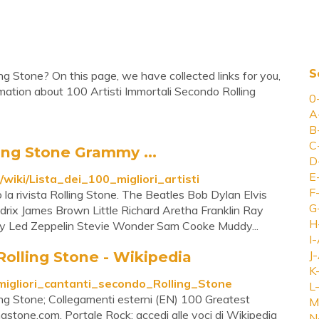
S
ng Stone? On this page, we have collected links for you,
mation about 100 Artisti Immortali Secondo Rolling
0
A
B
C
lling Stone Grammy ...
D
E
wiki/Lista_dei_100_migliori_artisti
F
o la rivista Rolling Stone. The Beatles Bob Dylan Elvis
G
drix James Brown Little Richard Aretha Franklin Ray
H
y Led Zeppelin Stevie Wonder Sam Cooke Muddy...
I-
Rolling Stone - Wikipedia
J-
K
0_migliori_cantanti_secondo_Rolling_Stone
L-
ling Stone; Collegamenti esterni (EN) 100 Greatest
M
ingstone.com. Portale Rock: accedi alle voci di Wikipedia
N