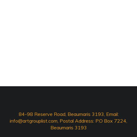
84-98 Reserve Road, Beaumaris 3193, Email:
info@artgrouplist.com
, Postal Address: P.O Box 7224,
Beaumaris 3193